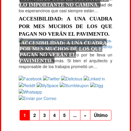
demasiado éxito. Especula con la ingenuidad de
LO IMPORTANTE NO CAMINA.
los esperancinos que casi siempre están…
ACCESIBILIDAD: A UNA CUADRA
POR MES MUCHOS DE LOS QUE
PAGAN NO VERÁN EL PAVIMENTO.
ACCESIBILIDAD: A UNA CUADRA
POR MES MUCHOS DE LOS QUE
El plan "Blangini" por hache o por be lleva un
PAGAN NO VERÁN EL
ritmo lento por demás. Si bien el arquitecto y
PAVIMENTO.
responsable de los trabajos prometió un…
1
2
3
4
5
...
»
Último