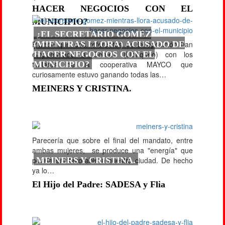
HACER NEGOCIOS CON EL
MUNICIPIO?
¿EL SECRETARIO GOMEZ
Parece que dos referentes de la oposición han
(MIENTRAS LLORA) ACUSADO DE
emparentado a Gómez (Lloriqueo) con los
HACER NEGOCIOS CON EL
titulares de la cooperativa MAYCO que
MUNICIPIO?
curiosamente estuvo ganando todas las…
MEINERS Y CRISTINA.
Parecería que sobre el final del mandato, entre
ambas mujeres, se produce una "energía" que
podría ser favorable a nuestra ciudad. De hecho
MEINERS Y CRISTINA.
ya lo…
El Hijo del Padre: SADESA y Flia