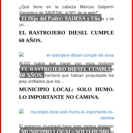
¿Qué tiene en la cabeza Marcos Galperín
(heredero de SADESA), el Nº1 de la web?
MercadoLibre vale unos US$ 4.000 millones y es
El Hijo del Padre: SADESA y Flia
un…
EL RASTROJERO DIESEL CUMPLE
60 AÑOS.
ALGO había que hacer con esos motores
inservibles arrumbados en un galpón estatal. Eran
EL RASTROJERO DIESEL CUMPLE
unos Willys Overland que habían propulsado los
60 AÑOS.
jeep artillados que los…
MUNICIPIO LOCAL: SOLO HUMO.
LO IMPORTANTE NO CAMINA.
El gobierno municipal hace todo replica designer
handbags lo posible por parecer activo, sin
MUNICIPIO LOCAL: SOLO HUMO.