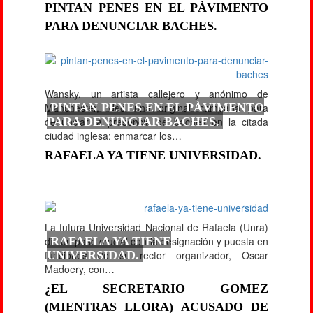
PINTAN PENES EN EL PÀVIMENTO
PARA DENUNCIAR BACHES.
Wansky, un artista callejero y anónimo de
Manchester, ideó una original campaña para
PINTAN PENES EN EL PÀVIMENTO
denunciar la presencia de baches en la citada
PARA DENUNCIAR BACHES.
ciudad inglesa: enmarcar los…
RAFAELA YA TIENE UNIVERSIDAD.
La futura Universidad Nacional de Rafaela (Unra)
dio un paso crucial con la designación y puesta en
RAFAELA YA TIENE
funciones de su rector organizador, Oscar
UNIVERSIDAD.
Madoery, con…
¿EL SECRETARIO GOMEZ
(MIENTRAS LLORA) ACUSADO DE