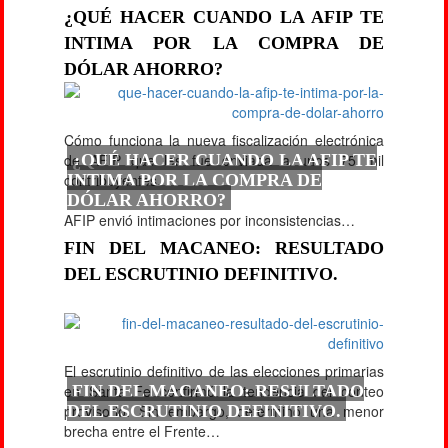
¿QUÉ HACER CUANDO LA AFIP TE
INTIMA POR LA COMPRA DE
DÓLAR AHORRO?
Cómo funciona la nueva fiscalización electrónica
de AFIP que les fue enviada a unos 75 mil
¿QUÉ HACER CUANDO LA AFIP TE
contribuyentes.
INTIMA POR LA COMPRA DE
DÓLAR AHORRO?
AFIP envió intimaciones por inconsistencias…
FIN DEL MACANEO: RESULTADO
DEL ESCRUTINIO DEFINITIVO.
El escrutinio definitivo de las elecciones primarias
en Santa Fe confirmó la tendencia del conteo
FIN DEL MACANEO: RESULTADO
provisorio. Sin embargo, determinó una menor
DEL ESCRUTINIO DEFINITIVO.
brecha entre el Frente…