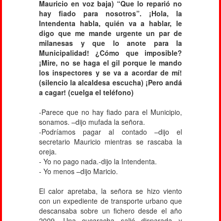
Mauricio en voz baja) “Que lo reparió no
hay fiado para nosotros”. ¡Hola, la
Intendenta habla, quién va a hablar, le
digo que me mande urgente un par de
milanesas y que lo anote para la
Municipalidad! ¿Cómo que imposible?
¡Mire, no se haga el gil porque le mando
los inspectores y se va a acordar de mí!
(silencio la alcaldesa escucha) ¡Pero andá
a cagar! (cuelga el teléfono)
-Parece que no hay fiado para el Municipio,
sonamos. –dijo mufada la señora.
-Podríamos pagar al contado –dijo el
secretario Mauricio mientras se rascaba la
oreja.
- Yo no pago nada.-dijo la Intendenta.
- Yo menos –dijo Maricio.
El calor apretaba, la señora se hizo viento
con un expediente de transporte urbano que
descansaba sobre un fichero desde el año
2009. Una cucaracha salió disparada y