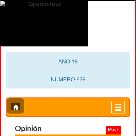
AÑO 18
NUMERO 629
Toggle
navigati
Opinión
Más +