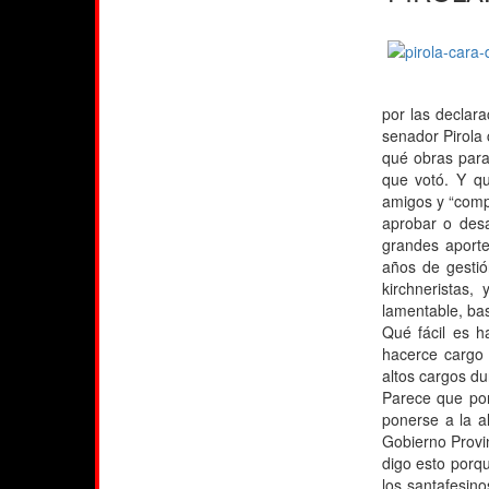
por las declar
senador Pirola
qué obras para
que votó. Y qu
amigos y “comp
aprobar o desa
grandes aporte
años de gestión
kirchneristas
lamentable, ba
Qué fácil es 
hacerce cargo 
altos cargos d
Parece que pon
ponerse a la a
Gobierno Provin
digo esto porqu
los santafesino