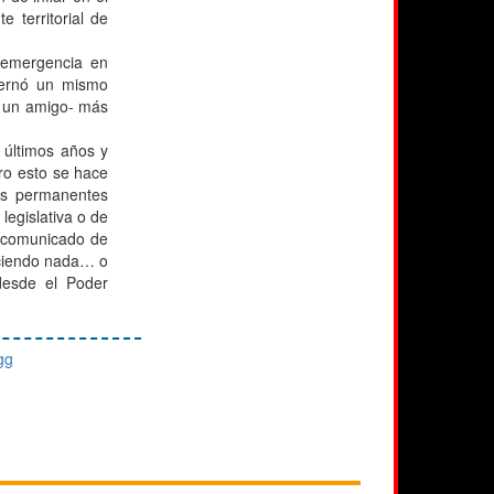
e territorial de
e emergencia en
bernó un mismo
jo un amigo- más
 últimos años y
ro esto se hace
sus permanentes
 legislativa o de
a comunicado de
aciendo nada… o
desde el Poder