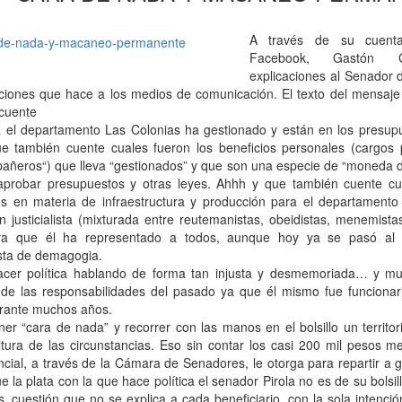
A través de su cuent
Facebook, Gastón Ga
explicaciones al Senador 
aciones que hace a los medios de comunicación. El texto del mensaje
 cuente
 el departamento Las Colonias ha gestionado y están en los presup
e también cuente cuales fueron los beneficios personales (cargos p
añeros“) que lleva “gestionados” y que son una especie de “moneda 
probar presupuestos y otras leyes. Ahhh y que también cuente cu
s en materia de infraestructura y producción para el departamento
 justicialista (mixturada entre reutemanistas, obeidistas, menemista
, ya que él ha representado a todos, aunque hoy ya se pasó al
sta de demagogia.
hacer política hablando de forma tan injusta y desmemoriada… y m
de las responsabilidades del pasado ya que él mismo fue funcionari
urante muchos años.
er “cara de nada” y recorrer con las manos en el bolsillo un territor
ltura de las circunstancias. Eso sin contar los casi 200 mil pesos m
cial, a través de la Cámara de Senadores, le otorga para repartir a g
e la plata con la que hace política el senador Pirola no es de su bolsil
s, cuestión que no se explica a cada beneficiario, con la sola intención