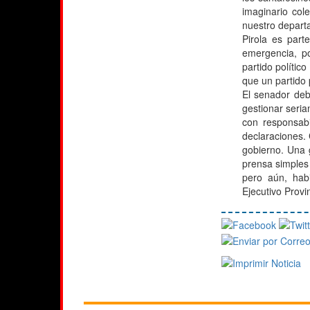
imaginario cole
nuestro departa
Pirola es part
emergencia, p
partido polític
que un partido p
El senador deb
gestionar seri
con responsabi
declaraciones. C
gobierno. Una 
prensa simples
pero aún, hab
Ejecutivo Provi