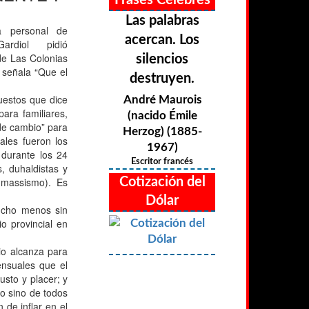
Frases Célebres
Las palabras
a personal de
acercan. Los
rdiol pidió
de Las Colonias
silencios
 señala “Que el
destruyen.
uestos que dice
André Maurois
ara familiares,
(nacido Émile
de cambio” para
Herzog) (1885-
ales fueron los
1967)
 durante los 24
Escritor francés
s, duhaldistas y
 massismo). Es
Cotización del
Dólar
ucho menos sin
o provincial en
io alcanza para
ensuales que el
usto y placer; y
lo sino de todos
 de inflar en el