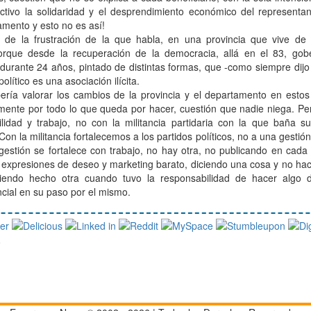
ctivo la solidaridad y el desprendimiento económico del representant
mento y esto no es así!
e de la frustración de la que habla, en una provincia que vive d
orque desde la recuperación de la democracia, allá en el 83, go
o durante 24 años, pintado de distintas formas, que -como siempre di
olítico es una asociación ilícita.
ería valorar los cambios de la provincia y el departamento en estos
amente por todo lo que queda por hacer, cuestión que nadie niega. Pe
lidad y trabajo, no con la militancia partidaria con la que baña 
on la militancia fortalecemos a los partidos políticos, no a una gestión
gestión se fortalece con trabajo, no hay otra, no publicando en cad
 expresiones de deseo y marketing barato, diciendo una cosa y no h
iendo hecho otra cuando tuvo la responsabilidad de hacer algo 
ncial en su paso por el mismo.