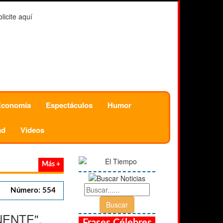
Economía
Espectáculos
Humor
ad
Videos
Más +
Número: 554
ENTE".